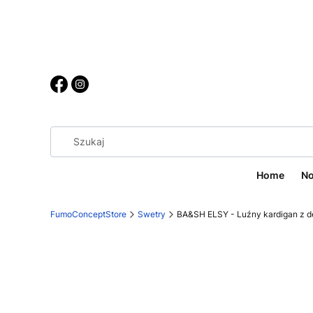
Home
No
FumoConceptStore
Swetry
BA&SH ELSY - Luźny kardigan z d