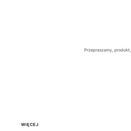
Przepraszamy, produkt, 
Linki w stopce
WIĘCEJ