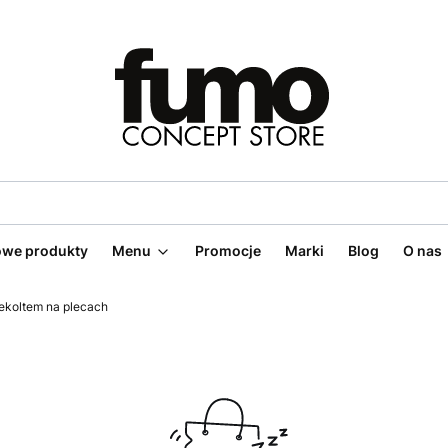
we produkty
Menu
Promocje
Marki
Blog
O nas
ekoltem na plecach