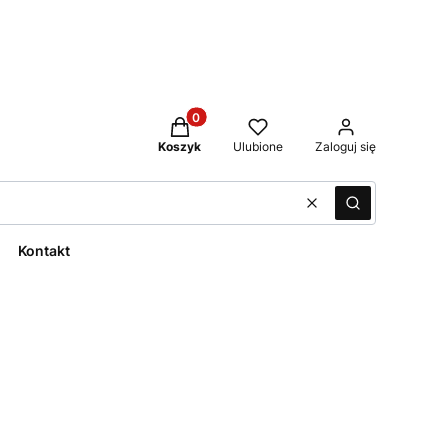
Produkty w koszyku: 0. Zobacz szcze
Koszyk
Ulubione
Zaloguj się
Wyczyść
Szukaj
Kontakt