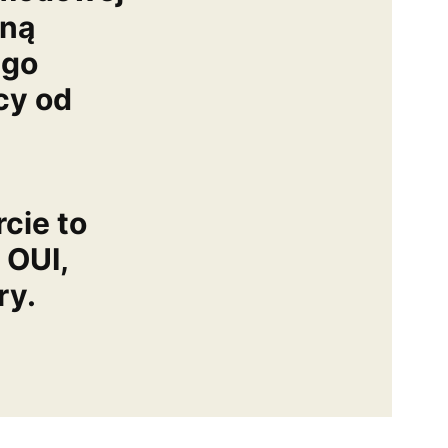
dną
ego
cy od
z
cie to
 OUI,
ry.