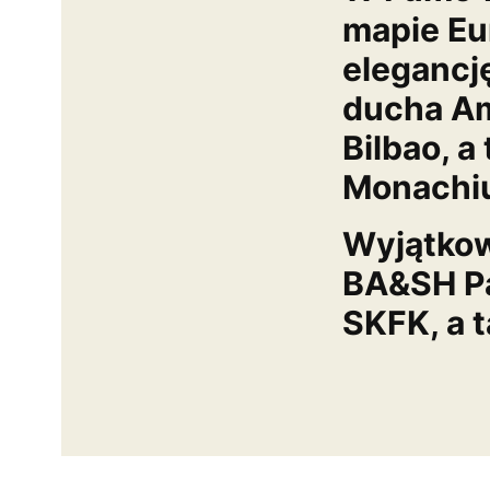
mapie Eu
elegancję
ducha Am
Bilbao, a
Monachi
Wyjątkow
BA&SH Pa
SKFK, a t