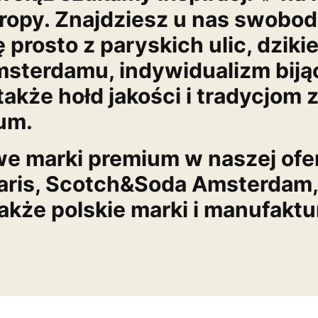
ropy. Znajdziesz u nas swobo
 prosto z paryskich ulic, dziki
sterdamu, indywidualizm biją
 także hołd jakości i tradycjom 
um.
e marki premium w naszej ofer
ris, Scotch&Soda Amsterdam,
akże polskie marki i manufaktu