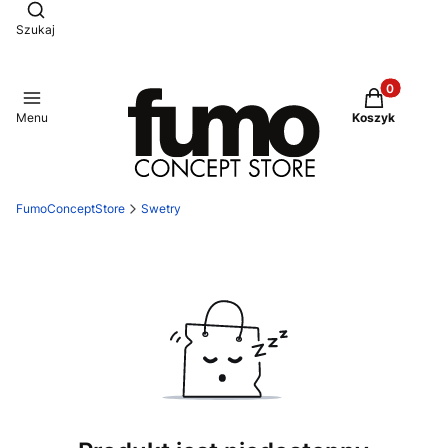
Otwórz wyszukiwarkę
Szukaj
Produkty w 
Menu
Koszyk
FumoConceptStore
Swetry