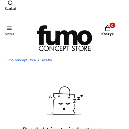
Otwórz wyszukiwarkę
Szukaj
Produkty w 
Menu
Koszyk
FumoConceptStore
Swetry