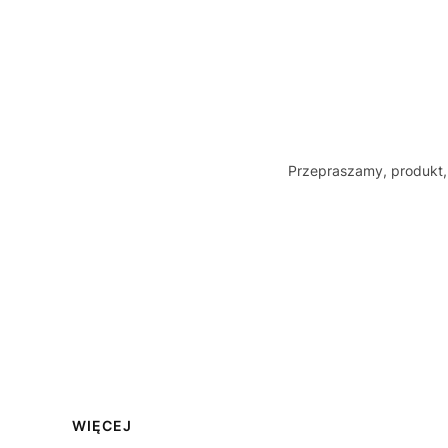
Przepraszamy, produkt, 
Linki w stopce
WIĘCEJ