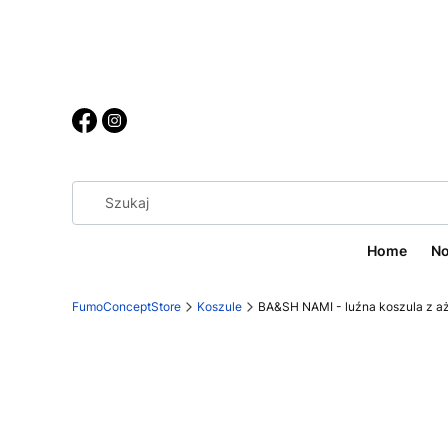
Home
No
FumoConceptStore
Koszule
BA&SH NAMI - luźna koszula z a