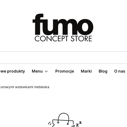
we produkty
Menu
Promocje
Marki
Blog
O nas
żurowymi wstawkami niebieska