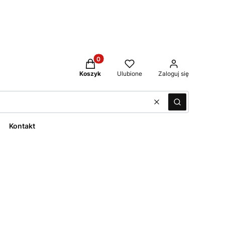
Produkty w koszyku: 0. Zobacz szcze
Koszyk
Ulubione
Zaloguj się
Wyczyść
Szukaj
Kontakt