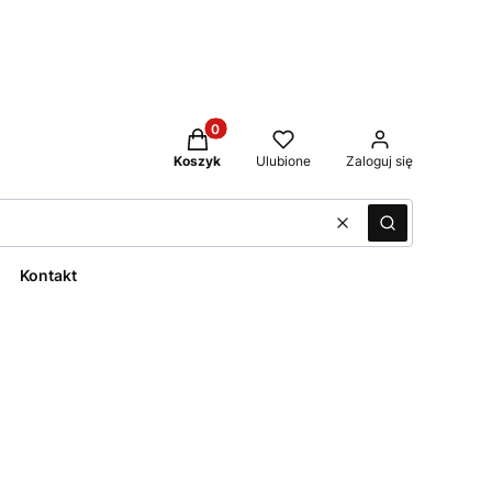
Produkty w koszyku: 0. Zobacz szcze
Koszyk
Ulubione
Zaloguj się
Wyczyść
Szukaj
Kontakt