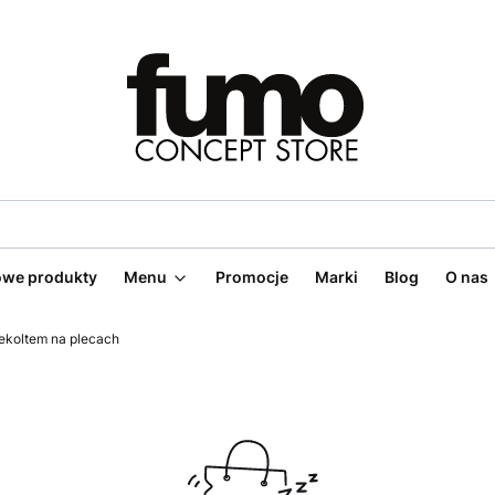
we produkty
Menu
Promocje
Marki
Blog
O nas
ekoltem na plecach