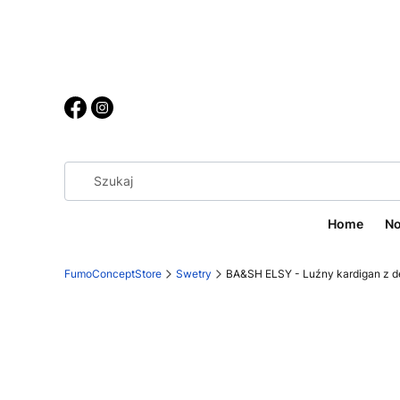
Home
No
FumoConceptStore
Swetry
BA&SH ELSY - Luźny kardigan z d