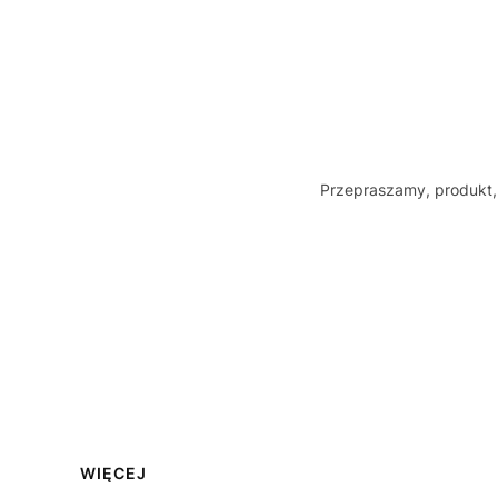
Przepraszamy, produkt, 
Linki w stopce
WIĘCEJ