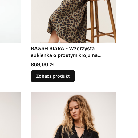
BA&SH BIARA - Wzorzysta
sukienka o prostym kroju na
łańcuszkowych ramiączkach
Cena
869,00 zł
Zobacz produkt