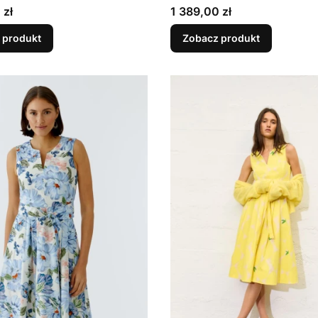
Cena
 zł
1 389,00 zł
 produkt
Zobacz produkt