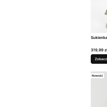
Sukienka
Cena
319,99 z
Zobacz
Nowość