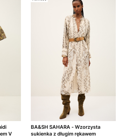
idi
BA&SH SAHARA - Wzorzysta
tem V
sukienka z długim rękawem