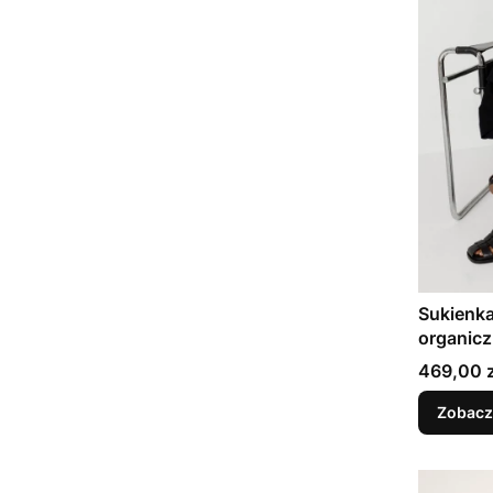
Sukienka
organicz
Cena
469,00 z
Zobacz