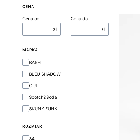
CENA
Cena od
Cena do
zł
zł
MARKA
Marka
BASH
BLEU SHADOW
OUI
Scotch&Soda
SKUNK FUNK
ROZMIAR
Rozmiar
34