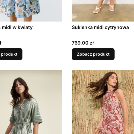
 midi w kwiaty
Sukienka midi cytrynowa
Cena
ł
769,00 zł
 produkt
Zobacz produkt