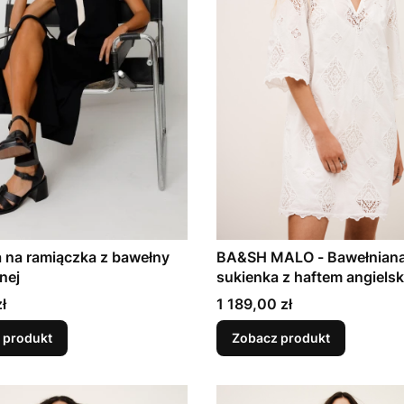
 na ramiączka z bawełny
BA&SH MALO - Bawełniana
nej
sukienka z haftem angiels
Cena
ł
1 189,00 zł
 produkt
Zobacz produkt