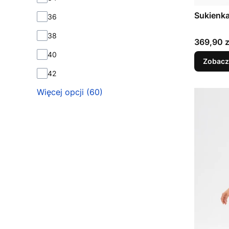
Sukienk
36
38
Cena
369,90 z
40
Zobacz
42
Więcej opcji (60)