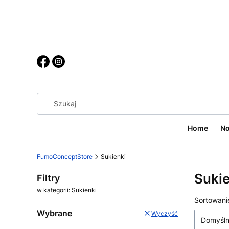
Home
No
FumoConceptStore
Sukienki
Sukie
Filtry
w kategorii: Sukienki
Lista
Sortowani
Wybrane
Wyczyść
Domyśl