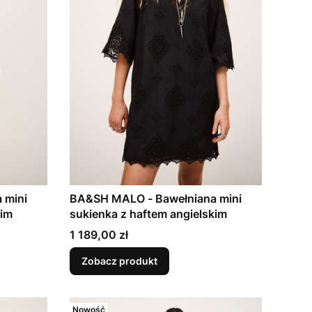
 mini
BA&SH MALO - Bawełniana mini
kim
sukienka z haftem angielskim
Cena
1 189,00 zł
Zobacz produkt
Nowość