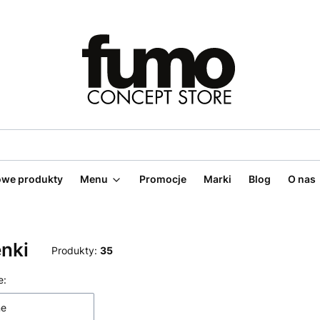
we produkty
Menu
Promocje
Marki
Blog
O nas
nki
Produkty:
35
 produktów
e:
ne