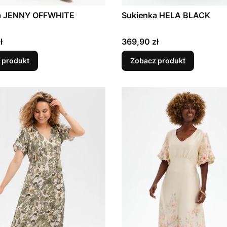
a JENNY OFFWHITE
Sukienka HELA BLACK
Cena
ł
369,90 zł
 produkt
Zobacz produkt