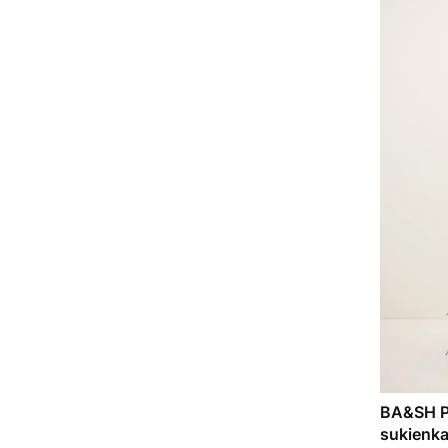
BA&SH PI
sukienka