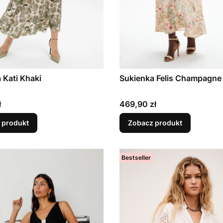
 Kati Khaki
Sukienka Felis Champagne
Cena
ł
469,90 zł
 produkt
Zobacz produkt
Bestseller