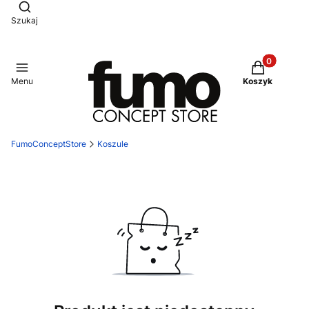
Otwórz wyszukiwarkę
Szukaj
Produkty w 
Menu
Koszyk
FumoConceptStore
Koszule