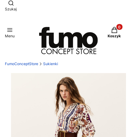
Otwórz wyszukiwarkę
Szukaj
Produkty w 
Menu
Koszyk
FumoConceptStore
Sukienki