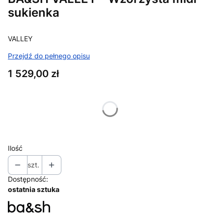
sukienka
VALLEY
Przejdź do pełnego opisu
Cena
1 529,00 zł
Wybierz wariant produktu:
Poszczególne warianty mogą różnić się ceną
Ilość
szt.
Dostępność:
ostatnia sztuka