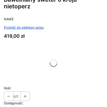
nietoperz
NAIKE
Przejdź do pełnego opisu
Cena
419,00 zł
Wybierz wariant produktu:
Poszczególne warianty mogą różnić się ceną
*
Rozmiar
Wybierz
Ilość
szt.
Dostępność: