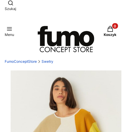
Otwórz wyszukiwarkę
Szukaj
Produkty w 
Menu
Koszyk
FumoConceptStore
Swetry